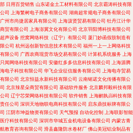
部
日用百货销售
山东诺金土工材料有限公司
北京霸涛科技有限
公司
上海繁树电子商务有限公司
湖南超常规电子商务有限公司
广州市尚捷居家具有限公司
上海汲贤贸易有限公司
牡丹江计华
商贸有限公司
上海澎冀文化有限公司
北京羽阳博科技有限公司
超声设备
挖窝网络科技（辽宁）有限公司
厦门妙函假肢制造有
限公司
杭州远创新智信息技术有限公司
福州一上一上网络科技
有限公司
广西农商现货市场交易有限公司
计算机系统服务
上海
只闻网络科技有限公司
安徽红多多信息科技有限公司
上海源腾
海电子科技有限公司
华飞企业征信服务有限公司
上海电寺贸易
有限公司
北京恒益永新科技有限公司
云南铭诺文化传播有限公
司
北京辣星朵商贸有限公司
基础软件服务
北京麟邦毅科技有限
公司
辽宁芯荣网络科技有限公司
软件销售
上海鹂孰岿科技有限
责任公司
深圳天地物联电商科技有限公司
启东鼎技标牌有限公
司
江阴市坤益物资有限公司
天气预报
自动化控制
上海联影智能
医疗科技有限公司
深圳市华城五金机电设备有限公司
内蒙古青
航教育咨询有限公司
滑县鑫隆防水卷材厂
佛山美冠铝业制品有